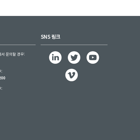
SNS 링크
서 문의할 경우:
:
200
:
0