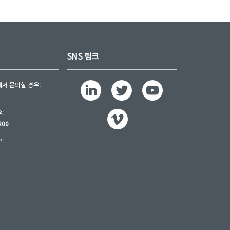
SNS 링크
서 문의할 경우:
:
200
:
0