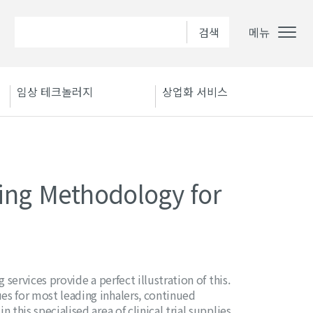
메뉴
임상 테크놀러지
상업화 서비스
ing Methodology for
 services provide a perfect illustration of this.
es for most leading inhalers, continued
this specialised area of clinical trial supplies.