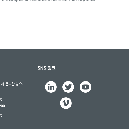
SNS 링크
서 문의할 경우:
:
200
:
0