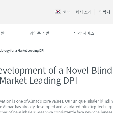
회사 소개
연락처
KR
개발
의약품 개발
임상 서비스
dology for a Market Leading DPI
evelopment of a Novel Blind
 Market Leading DPI
vation is one of Almac’s core values. Our unique inhaler blinding
e Almac has already developed and validated blinding techniqu
ches of new inhalers mean we consistently face new challenges in 